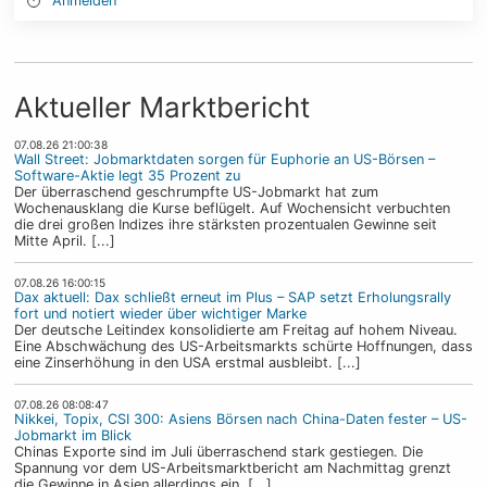
Anmelden
Aktueller Marktbericht
07.08.26 21:00:38
Wall Street: Jobmarktdaten sorgen für Euphorie an US-Börsen –
Software-Aktie legt 35 Prozent zu
Der überraschend geschrumpfte US-Jobmarkt hat zum
Wochenausklang die Kurse beflügelt. Auf Wochensicht verbuchten
die drei großen Indizes ihre stärksten prozentualen Gewinne seit
Mitte April. [...]
07.08.26 16:00:15
Dax aktuell: Dax schließt erneut im Plus – SAP setzt Erholungsrally
fort und notiert wieder über wichtiger Marke
Der deutsche Leitindex konsolidierte am Freitag auf hohem Niveau.
Eine Abschwächung des US-Arbeitsmarkts schürte Hoffnungen, dass
eine Zinserhöhung in den USA erstmal ausbleibt. [...]
07.08.26 08:08:47
Nikkei, Topix, CSI 300: Asiens Börsen nach China-Daten fester – US-
Jobmarkt im Blick
Chinas Exporte sind im Juli überraschend stark gestiegen. Die
Spannung vor dem US-Arbeitsmarktbericht am Nachmittag grenzt
die Gewinne in Asien allerdings ein. [...]