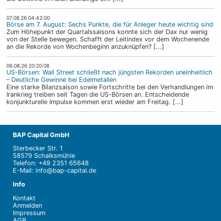
07.08.26 04:42:00
Börse am 7. August: Sechs Punkte, die für Anleger heute wichtig sind
Zum Höhepunkt der Quartalssaisons konnte sich der Dax nur wenig
von der Stelle bewegen. Schafft der Leitindex vor dem Wochenende
an die Rekorde von Wochenbeginn anzuknüpfen? [...]
06.08.26 20:20:08
US-Börsen: Wall Street schließt nach jüngsten Rekorden uneinheitlich
– Deutliche Gewinne bei Edelmetallen
Eine starke Bilanzsaison sowie Fortschritte bei den Verhandlungen im
Irankrieg treiben seit Tagen die US-Börsen an. Entscheidende
konjunkturelle Impulse kommen erst wieder am Freitag. [...]
BAP Capital GmbH
Sterbecker Str. 1
58579 Schalksmühle
Telefon: +49 2351 65648
E-Mail: info@bap-capital.de
Info
Kontakt
Anmelden
Impressum
AGB